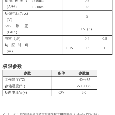
接收
响应度
1310nm
0.8
（
A/W
）
1550nm
0.8
反偏
电压
(Vcc)
5
（
V
）
3dB
带宽
1.5
（
3
）
（
GHZ
）
电容（
pF)
0.4
0.8
响应
时间
0.15
0.
3
1
（
ns
）
极限参数
参数
条件
参数值
工作温度
(
℃
)
-40~+85
存储温度
(
℃
)
-
5
0~+
12
5
反向电压
Vr(v)
CW
6
.0
上一个：
同轴封装高灵敏度带跨阻抗光电探测器（InGaAs PIN-TIA）
ꄴ