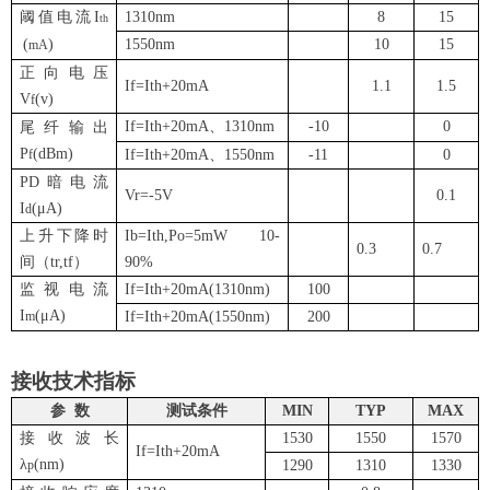
阈值电流
I
1310nm
8
15
th
(
)
1550nm
10
15
mA
正向电压
If=
Ith+20mA
1.1
1.5
V
(v)
f
If=
Ith+20mA
、
1310nm
-10
0
尾纤输出
P
(dBm)
f
If=
Ith+20mA
、
155
0nm
-11
0
PD
暗电流
Vr=-5V
0.1
I
(
μ
A)
d
上升下降时
Ib=Ith,Po=5mW 10-
0.3
0.7
间（
tr,tf
）
90%
监视电流
If=
Ith+20mA
(1310nm)
100
I
(
μ
A)
m
If=
Ith+20mA
(1550nm)
2
00
接收技术指标
参
数
测试条件
MIN
TYP
MAX
接收波长
1
53
0
1
55
0
1
57
0
If=
Ith+20mA
λ
(nm)
p
1
29
0
1
31
0
1
33
0