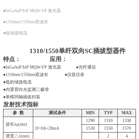
●InGaAsP/InP MQW-FP 激光器
●1310nm/1550nm双波长
●低域值电流
1310/1550
单纤双向
SC
插拔
型器件
特点：
应用：
●
InGaAsP/InP MQW
-FP
激光器
●光纤通信
●
1310nm/1550nm
双波长 ●仪器仪表
●低的域值电流
●内置背向光监测二极管
●单模同轴
插拔
封装
发射技术指标
参
数
测试条件
MIN
TYP
MAX
12
9
0
1310
13
3
0
波长λ
(nm)
p
If=
Ith+20mA
1530
1550
1570
谱宽△λ
(nm)
2
4